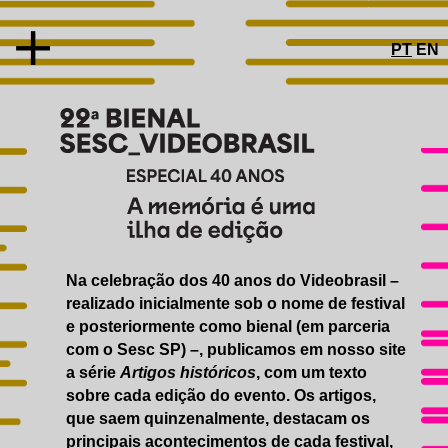
PT
EN
SOBRE
CONCEITO
Na celebração dos 40 anos do Videobrasil –
ARTISTAS E OBRAS
realizado inicialmente sob o nome de festival
ESPECIAL 40 ANOS
e posteriormente como bienal (em parceria
ARTIGOS HISTÓRICOS
com o Sesc SP) –, publicamos em nosso site
BIBLIOTECAS
a série
Artigos históricos
, com um texto
VIDEOTECA
sobre cada edição do evento. Os artigos,
que saem quinzenalmente, destacam os
PROGRAMAS PÚBLICOS
EDUCATIVO
principais acontecimentos de cada festival,