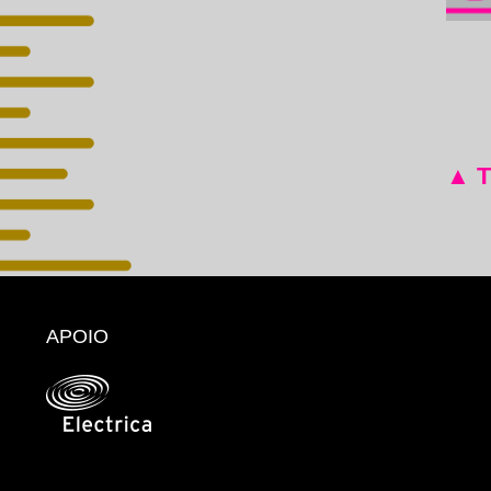
▲ 
APOIO