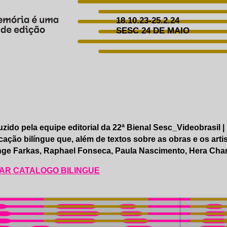
18.10.23-25.2.24
SESC 24 DE MAIO
zido pela equipe editorial da 22ª Bienal Sesc_Videobrasil |
cação bilíngue que, além de textos sobre as obras e os arti
ge Farkas, Raphael Fonseca, Paula Nascimento, Hera Chan 
AR CATALOGO BILINGUE