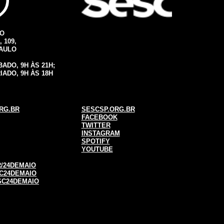
IO
 109,
PAULO
ADO, 9H ÀS 21H;
IADO, 9H ÀS 18H
RG.BR
SESCSP.ORG.BR
FACEBOOK
TWITTER
INSTAGRAM
SPOTIFY
YOUTUBE
/24DEMAIO
C24DEMAIO
SC24DEMAIO