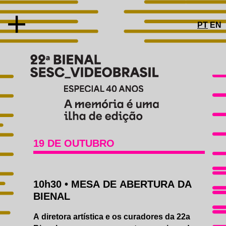
PT
EN
SOBRE
CONCEITO
19 DE OUTUBRO
ARTISTAS E OBRAS
ESPECIAL 40 ANOS
PROGRAMAS PÚBLICOS
10h30
•
MESA DE ABERTURA DA
CÂMARA DE ECOS
ENCONTRO COM ARTISTAS
BIENAL
ACERVO COMENTADO
VIVÊNCIAS NA BIENAL
A diretora artística e os curadores da 22a