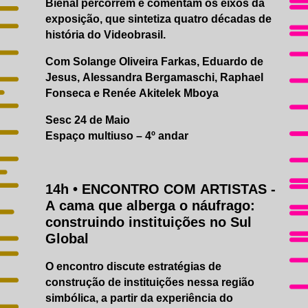
Bienal percorrem e comentam os eixos da
EDUCATIVO
exposição, que sintetiza quatro décadas de
ACESSIBILIDADE
história do Videobrasil.
CATÁLOGO
AGENDA
Com Solange Oliveira Farkas, Eduardo de
GALERIAS DE FOTOS
Jesus, Alessandra Bergamaschi, Raphael
IMPRENSA
Fonseca e Renée Akitelek Mboya
Sesc 24 de Maio
Espaço multiuso – 4º andar
14h
•
ENCONTRO COM ARTISTAS
-
A cama que alberga o náufrago:
construindo instituições no Sul
Global
O encontro discute estratégias de
construção de instituições nessa região
simbólica, a partir da experiência do