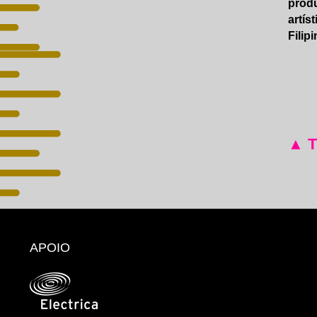
produ
artís
Filip
▲ 
APOIO