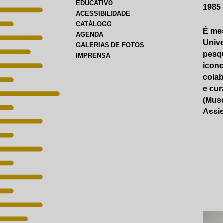
EDUCATIVO
1985
ACESSIBILIDADE
CATÁLOGO
É mes
AGENDA
Univ
GALERIAS DE FOTOS
pesqu
IMPRENSA
icono
colab
e cur
(Muse
Assis