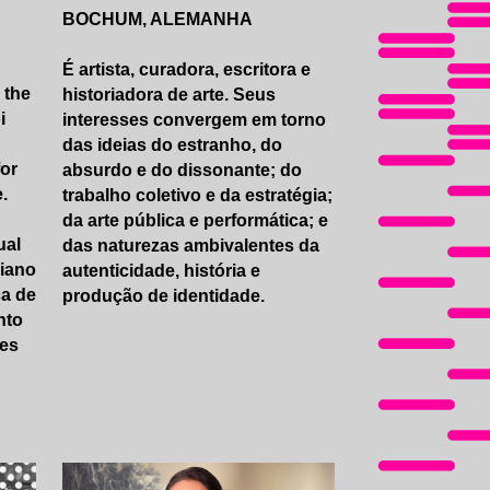
BOCHUM, ALEMANHA
É artista, curadora, escritora e
 the
historiadora de arte. Seus
i
interesses convergem em torno
das ideias do estranho, do
or
absurdo e do dissonante; do
.
trabalho coletivo e da estratégia;
da arte pública e performática; e
ual
das naturezas ambivalentes da
Piano
autenticidade, história e
ca de
produção de identidade.
nto
des