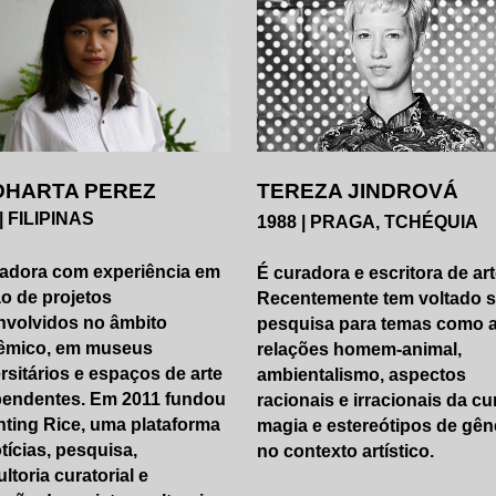
DHARTA PEREZ
TEREZA JINDROVÁ
| FILIPINAS
1988 | PRAGA, TCHÉQUIA
radora com experiência em
É curadora e escritora de art
o de projetos
Recentemente tem voltado 
nvolvidos no âmbito
pesquisa para temas como 
êmico, em museus
relações homem-animal,
rsitários e espaços de arte
ambientalismo, aspectos
pendentes. Em 2011 fundou
racionais e irracionais da cu
nting Rice, uma plataforma
magia e estereótipos de gên
tícias, pesquisa,
no contexto artístico.
ltoria curatorial e