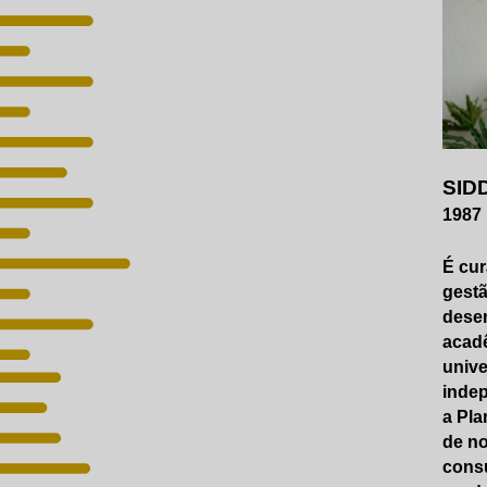
SID
1987 
É cu
gestã
dese
acad
unive
inde
a Pla
de no
consu