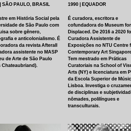
 | SÃO PAULO, BRASIL
1990 | EQUADOR
tre em História Social pela
É curadora, escritora e
ersidade de São Paulo com
cofundadora do
Museum for
isa sobre gênero,
Displaced
. De 2016 a 2020 fo
grafia e anticolonialismo. É
Curadora Assistente de
oradora da revista Afterall
Exposições no NTU Centre f
adora assistente no
MASP
Contemporary Art Singapore
u de Arte de São Paulo
Tem mestrado em Práticas
 Chateaubriand).
Curatoriais na School of Vis
Arts (NY) e licenciatura em 
da Escola Superior de Músi
Lisboa. Investiga o cruzame
de disciplinas e subjetivida
nômades, polilíngues e
transculturais.