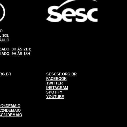
IO
 109,
PAULO
ADO, 9H ÀS 21H;
IADO, 9H ÀS 18H
RG.BR
SESCSP.ORG.BR
FACEBOOK
TWITTER
INSTAGRAM
SPOTIFY
YOUTUBE
/24DEMAIO
C24DEMAIO
SC24DEMAIO