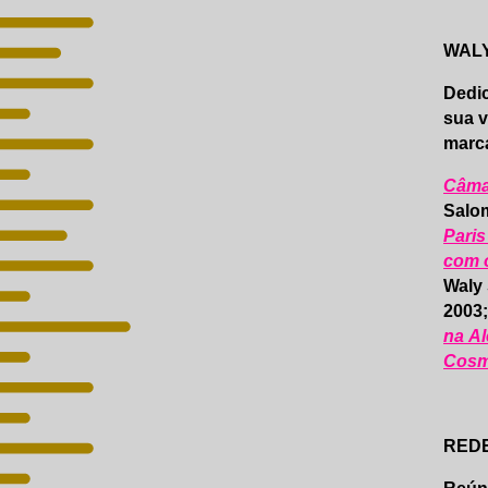
WAL
Dedic
sua v
marc
Câma
Salo
Paris
com 
Waly
2003
na A
Cosm
REDE