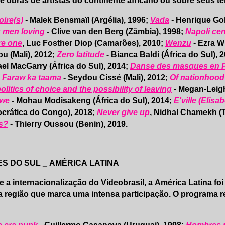
 obras de artistas do continente africano ou sobre seus ter
oire(s)
-
Malek Bensmaïl (Argélia), 1996;
Vada
-
Henrique Go
: men loving
- Clive van den Berg (Zâmbia), 1998;
Napoli cen
re one
, Luc Fosther Diop (Camarões), 2010;
Wenzu
- Ezra W
u (Mali), 2012;
Zero latitude
-
Bianca Baldi (África do Sul), 
el MacGarry (África do Sul), 2014;
Danse des masques en 
;
Faraw ka taama
- Seydou Cissé (Mali), 2012;
Of nationhood
olitics of choice and the possibility of leaving
- Megan-Leigh 
we
- Mohau Modisakeng (África do Sul), 2014;
E'ville (Elisab
crática do Congo), 2018;
Never give up
, Nidhal Chamekh (T
s?
- Thierry Oussou (Benin), 2019.
S DO SUL _ AMÉRICA LATINA
 a internacionalização do Videobrasil, a América Latina fo
 região que marca uma intensa participação. O programa re