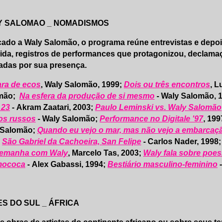
Y SALOMAO _ NOMADISMOS
ado a Waly Salomão, o programa reúne entrevistas e depo
ida, registros de performances que protagonizou, declama
adas por sua presença.
ra de ecos
, Waly Salomão, 1999;
Dois ou três encontros
, 
mão;
Na esfera da produção de si mesmo
- Waly Salomão, 
 23
- Akram Zaatari, 2003;
Paulo Leminski vs. Waly Salomão
os russos
- Waly Salomão;
Performance no Digitale '97
, 199
 Salomão;
Quando eu vejo o mar, mas não vejo a embarcaç
;
São Gabriel da Cachoeira, San Felipe
- Carlos Nader, 1998
lemanha com Waly
, Marcelo Tas, 2003;
Waly fala sobre poes
ococa
- Alex Gabassi, 1994;
Bestiário masculino-feminino
-
S DO SUL _ ÁFRICA