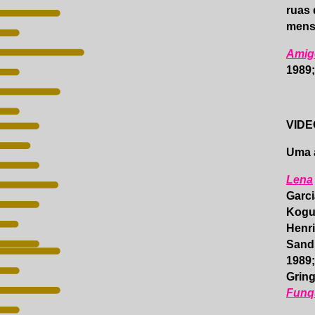
ruas 
mensa
Amig
1989
VIDE
Uma a
Lena
Garci
Kogu
Henri
Sand
1989
Gring
Funq