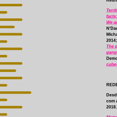
Reúne
Territ
facts
We a
N'Dao
Micha
2014
The p
gang
Demo
cube
REDE
Desde
com a
2018.