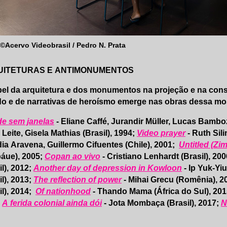
 ©Acervo Videobrasil / Pedro N. Prata
UITETURAS E ANTIMONUMENTOS
el da arquitetura e dos monumentos na projeção e na con
 e de narrativas de heroísmo emerge nas obras dessa mos
de sem janelas
- Eliane Caffé, Jurandir Müller, Lucas Bamboz
Leite, Gisela Mathias (Brasil), 1994;
Video prayer
- Ruth Sili
ia Aravena, Guillermo Cifuentes (Chile), 2001;
Untitled (Z
áue), 2005;
Copan ao vivo
- Cristiano Lenhardt (Brasil), 20
il), 2012;
Another day of depression in Kowloon
- Ip Yuk-Yi
il), 2013;
The reflection of power
- Mihai Grecu (Romênia), 2
il), 2014;
Of nationhood
- Thando Mama (África do Sul), 20
;
A ferida colonial ainda dói
- Jota Mombaça (Brasil), 2017;
N