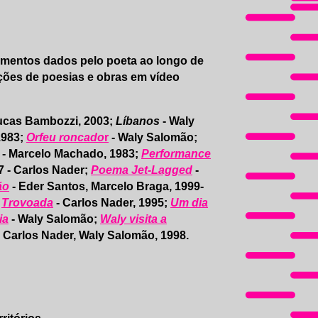
imentos dados pelo poeta ao longo de
ções de poesias e obras em vídeo
Lucas Bambozzi, 2003;
Líbanos
- Waly
1983;
Orfeu roncado
r
- Waly Salomão;
- Marcelo Machado, 1983;
Performance
7 - Carlos Nader;
Poema Jet-Lagged
-
ão
- Eder Santos, Marcelo Braga, 1999-
;
Trovoada
- Carlos Nader, 1995;
Um dia
ia
- Waly Salomão;
Waly visita a
 Carlos Nader, Waly Salomão, 1998.