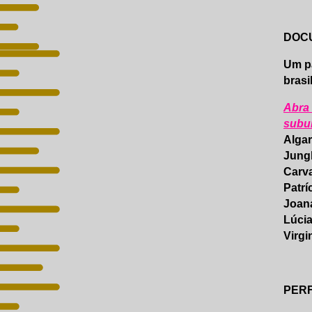
DOC
Um pa
brasi
Abra 
subu
Algar
Jungl
Carva
Patrí
Joana
Lúci
Virgi
PER