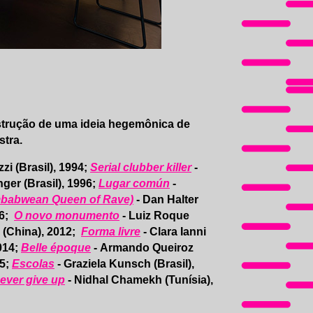
strução de uma ideia hegemônica de
tra.
zi (Brasil), 1994;
Serial clubber killer
-
nger (Brasil), 1996;
Lugar común
-
imbabwean Queen of Rave)
- Dan Halter
06;
O novo monumento
- Luiz Roque
u (China), 2012;
Forma livre
- Clara Ianni
014;
Belle époque
- Armando Queiroz
15;
Escolas
- Graziela Kunsch (Brasil),
ever give up
- Nidhal Chamekh (Tunísia),