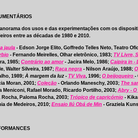
UMENTÁRIOS
norama dos usos e das experimentações com os dispositi
leiros entre as décadas de 1980 e 2010.
a jaula
- Edson Jorge Elito, Goffredo Telles Neto, Teatro Of
rbio
- Fernando Meirelles, Olhar eletrônico, 1983;
TV Livre,
ra, 1985;
Contrário ao amor
- Jacira Melo, 1986;
Caipira in -
e, Walter Silveira, 1987;
Raça negra
- Nilson Araújo, 1988;
O
lho, 1989;
À margem da luz
-
TV Viva
, 1996;
O beijoqueiro
-
cia Moran, 2001;
Coleção
- Orlando Maneschy, 2003;
The sa
 Meniconi, Rafael Morado, Ricardo Portilho, 2003;
Abry - O
a Rocha, Paloma Rocha, 2003;
Trópico de capricórnio
- Kika
nia de Medeiros, 2010;
Ensaio Ilú Obá de Min
- Graziela Kuns
FORMANCES