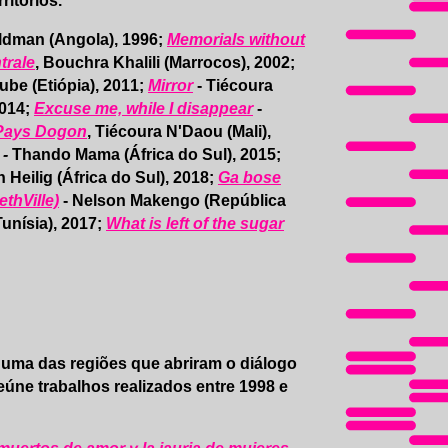
ritórios.
ldman (Angola), 1996;
Memorials without
trale
, Bouchra Khalili (Marrocos), 2002;
ube (Etiópia), 2011;
Mirror
- Tiécoura
2014;
Excuse me, while I disappear
-
Pays Dogon
, Tiécoura N'Daou (Mali),
-
Thando Mama (África do Sul), 2015;
Heilig (África do Sul), 2018;
Ga bose
ethVille)
- Nelson Makengo (República
unísia), 2017;
What is left of the sugar
i uma das regiões que abriram o diálogo
úne trabalhos realizados entre 1998 e