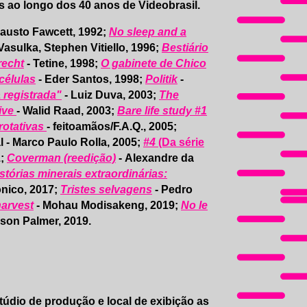
as ao longo dos 40 anos de Videobrasil.
Fausto Fawcett, 1992;
No sleep and a
Vasulka, Stephen Vitiello, 1996;
Bestiário
recht
- Tetine, 1998;
O gabinete de Chico
células
- Eder Santos, 1998;
Politik
-
 registrada"
- Luiz Duva, 2003;
The
hive
- Walid Raad, 2003;
Bare life study #1
rotativas
- feitoamãos/F.A.Q., 2005;
l - Marco Paulo Rolla, 2005;
#4
(Da série
1;
Coverman (reedição)
- Alexandre da
stórias minerais extraordinárias:
nico, 2017;
Tristes selvagens
- Pedro
harvest
- Mohau Modisakeng, 2019;
No le
son Palmer, 2019.
túdio de produção e local de exibição as