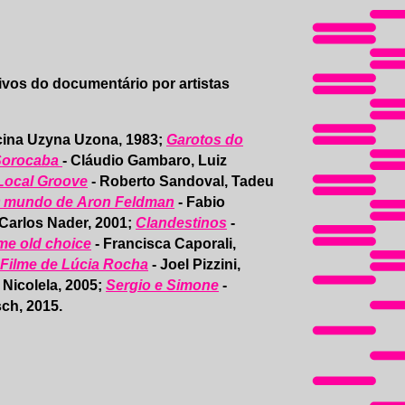
vos do documentário por artistas
icina Uzyna Uzona, 1983;
Garotos do
 Sorocaba
- Cláudio Gambaro, Luiz
 Local Groove
- Roberto Sandoval, Tadeu
 mundo de Aron Feldman
- Fabio
 Carlos Nader, 2001;
Clandestinos
-
me old choice
- Francisca Caporali,
 Filme de Lúcia Rocha
- Joel Pizzini,
 Nicolela, 2005;
Sergio e Simone
-
ch, 2015.