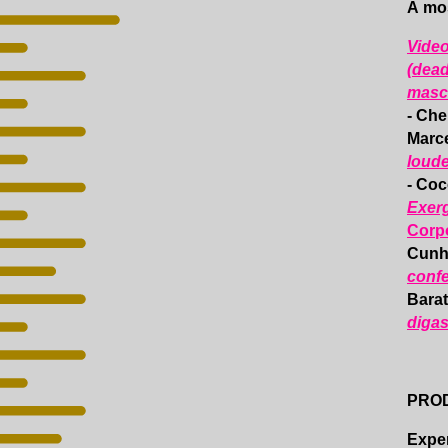
A mos
Video
(dead
masc
- Che
Marce
loude
- Coc
Exerg
Corpo
Cunh
confe
Barat
digas
PROD
Exper