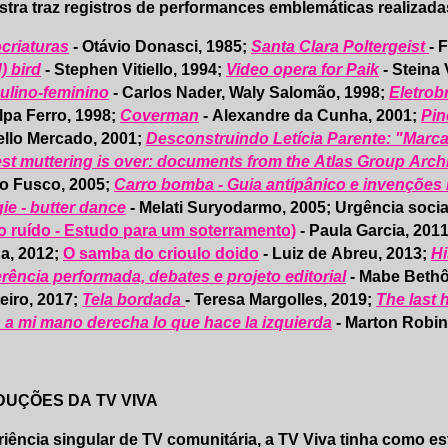
tra traz registros de performances emblemáticas realizad
criaturas
- Otávio Donasci, 1985;
Santa Clara Poltergeist
- 
) bird
- Stephen Vitiello, 1994;
Video opera for Paik
- Steina 
ulino-feminino
- Carlos Nader, Waly Salomão, 1998;
Eletrob
lpa Ferro, 1998;
Coverman
- Alexandre da Cunha, 2001;
Pin
llo Mercado, 2001;
Desconstruindo Letícia Parente: "Marca
st muttering is over: documents from the Atlas Group Arc
o Fusco, 2005;
Carro bomba - Guia antipânico e invenções 
ie - butter dance
- Melati Suryodarmo, 2005; Urgência socia
 ruído - Estudo para um soterramento)
- Paula Garcia, 201
a, 2012;
O samba do crioulo doido
- Luiz de Abreu, 2013;
Hi
rência performada, debates e projeto editorial
- Mabe Bethô
eiro, 2017;
Tela bordada
- Teresa Margolles, 2019;
The last 
 a mi mano derecha lo que hace la izquierda
- Marton Robin
UÇÕES DA TV VIVA
iência singular de TV comunitária, a TV Viva tinha como es