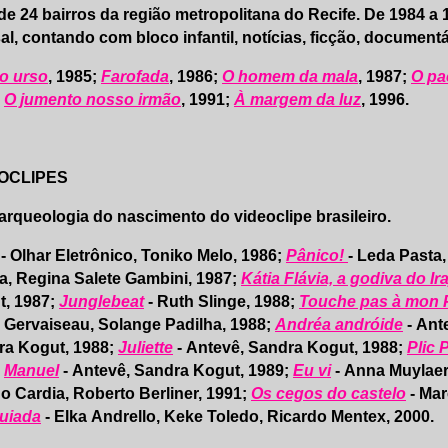
de 24 bairros da região metropolitana do Recife. De 1984 a
l, contando com bloco infantil, notícias, ficção, documentár
o urso
, 1985;
Farofada
, 1986;
O homem da mala
, 1987;
O pa
;
O jumento nosso irmão
, 1991;
À margem da luz
, 1996.
OCLIPES
rqueologia do nascimento do videoclipe brasileiro.
- Olhar Eletrônico, Toniko Melo, 1986;
Pânico!
- Leda Pasta, 
a, Regina Salete Gambini, 1987;
Kátia Flávia, a godiva do Ira
t, 1987;
Junglebeat
- Ruth Slinge, 1988;
Touche pas à mon 
 Gervaiseau, Solange Padilha, 1988;
Andréa andróide
- Ant
ra Kogut, 1988;
Juliette
- Antevê, Sandra Kogut, 1988;
Plic P
;
Manuel
- Antevê, Sandra Kogut, 1989;
Eu vi
- Anna Muylaer
o Cardia, Roberto Berliner, 1991;
Os cegos do castelo
- Mar
uiada
- Elka Andrello, Keke Toledo, Ricardo Mentex, 2000.