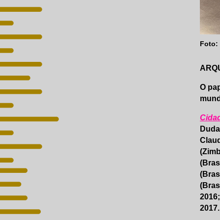
Foto:
ARQ
O pap
mundo
Cida
Duda 
Claud
(Zimb
(Bras
(Bras
(Bras
2016
2017.