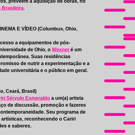
ros, preveem a aquisição de obras, no
 Brasileira
.
EMA E VÍDEO (Columbus, Ohio,
e acesso a equipamentos de pós-
niversidade de Ohio, o
Wexner
é um
contemporânea. Suas residências
promisso de nutrir a experimentação e a
dade universitária e o público em geral.
Ceará, Brasil)
riri Sérvulo Esmeraldo
a um(a) artista
paço de discussão, promoção e fazeres
e à contemporaneidade. Seu programa de
artísticas, reconhecendo o Cariri
des e saberes.