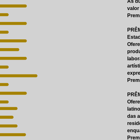
As du
valor
Prem
PRÊM
Esta
Ofere
produ
labor
artís
expre
Prem
PRÊM
Ofer
latin
das a
resid
enqua
Prem