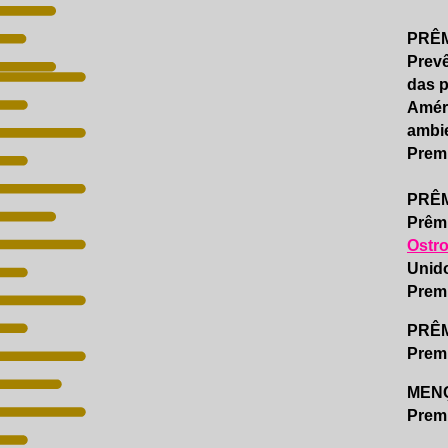
PRÊM
Prev
das p
Améri
ambie
Prem
PRÊM
Prêmi
Ostr
Unido
Prem
PRÊM
Prem
MEN
Prem