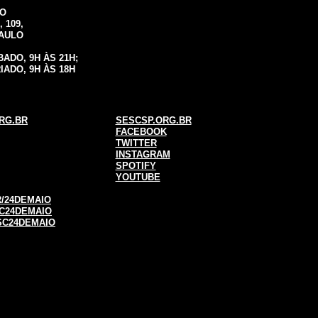
IO
 109,
PAULO
ADO, 9H ÀS 21H;
IADO, 9H ÀS 18H
RG.BR
SESCSP.ORG.BR
FACEBOOK
TWITTER
INSTAGRAM
SPOTIFY
YOUTUBE
/24DEMAIO
C24DEMAIO
SC24DEMAIO