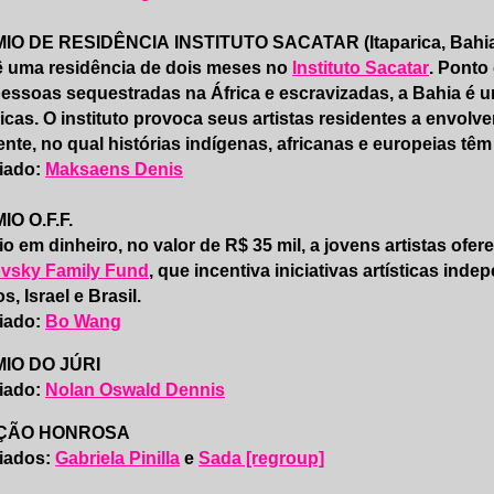
IO DE RESIDÊNCIA INSTITUTO SACATAR (Itaparica, Bahia,
ê uma residência de dois meses no
Instituto Sacatar
. Ponto
essoas sequestradas na África e escravizadas, a Bahia é 
cas. O instituto provoca seus artistas residentes a envolv
nte, no qual histórias indígenas, africanas e europeias têm 
iado:
Maksaens Denis
IO O.F.F.
o em dinheiro, no valor de R$ 35 mil, a jovens artistas ofe
ovsky Family Fund
, que incentiva iniciativas artísticas i
s, Israel e Brasil.
iado:
Bo Wang
IO DO JÚRI
iado:
Nolan Oswald Dennis
ÇÃO HONROSA
iados:
Gabriela Pinilla
e
Sada [regroup]