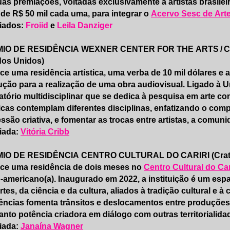
as premiações, voltadas exclusivamente a artistas brasilei
 de R$ 50 mil cada uma, para integrar o
Acervo Sesc de Arte
iados:
Froiid
e
Leila Danziger
IO DE RESIDÊNCIA WEXNER CENTER FOR THE ARTS / CIN
dos Unidos)
ce uma residência artística, uma verba de 10 mil dólares 
ção para a realização de uma obra audiovisual. Ligado à U
atório multidisciplinar que se dedica à pesquisa em arte 
ticas contemplam diferentes disciplinas, enfatizando o com
ssão criativa, e fomentar as trocas entre artistas, a comuni
iada:
Vitória Cribb
IO DE RESIDÊNCIA CENTRO CULTURAL DO CARIRI (Crato, 
ece uma residência de dois meses no
Centro Cultural do Ca
o-americano(a). Inaugurado em 2022, a instituição é um es
rtes, da ciência e da cultura, aliados à tradição cultural 
ências fomenta trânsitos e deslocamentos entre produções 
nto potência criadora em diálogo com outras territorialida
iada:
Janaína Wagner