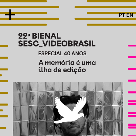
PT
EN
SOBRE
CONCEITO
ARTISTAS E OBRAS
PRÊMIOS
JÚRI
TROFÉU
COMITÊ DE PRÉ-SELEÇÃO
ESPECIAL 40 ANOS
PROGRAMAS PÚBLICOS