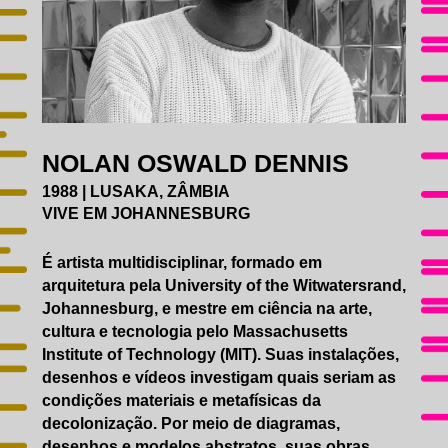
EDUCATIVO
ACESSIBILIDADE
CATÁLOGO
AGENDA
GALERIAS DE FOTOS
IMPRENSA
NOLAN OSWALD DENNIS
1988 | LUSAKA, ZÂMBIA
VIVE EM JOHANNESBURG
É artista multidisciplinar, formado em
arquitetura pela University of the Witwatersrand,
Johannesburg, e mestre em ciência na arte,
cultura e tecnologia pelo Massachusetts
Institute of Technology (MIT). Suas instalações,
desenhos e vídeos investigam quais seriam as
condições materiais e metafísicas da
decolonização. Por meio de diagramas,
desenhos e modelos abstratos, suas obras