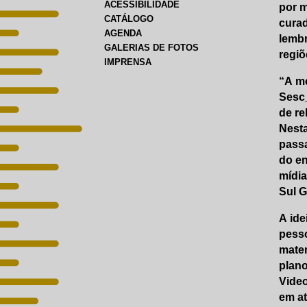
ACESSIBILIDADE
por m
CATÁLOGO
curad
AGENDA
lembr
GALERIAS DE FOTOS
regiõ
IMPRENSA
“A me
Sesc
de re
Nesta
passa
do en
mídia
Sul G
A ide
pesso
mate
plano
Video
em at