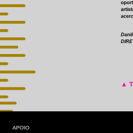
oport
artis
acerc
Danil
DIRE
▲ 
APOIO