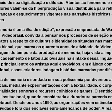
eio de sua digitalização e difusão. Atentos ao fenômeno e 
ores valem-se da hiperprodução visual distribuída para ref
anças e esquecimentos vigentes nas narrativas históricas e
es.
mória é uma ilha de edição”, expressão emprestada de W
_Videobrasil
, convida a pensar nos processos de seleção 
latos a respeito de culturas e identidades situadas nas mar
 bienal, que marca os quarenta anos de atividade do Videob
gem do tempo e da produção de memória, haja vista a im
cadeamento de fatos audiovisuais na sintaxe dessa linguage
 principal entre os artistas aqui envolvidos, em diálogo co
lobal, esses criadores indagam histórias marcadas por dif
ia de memória é sondada em sua polissemia por diversos arti
ais, mediante experimentações com a textualidade, o corpo
rialidades sonoras e recursos colhidos de games. O sent
 institucional, quando considerada a duradoura parceria e
brasil. Desde os anos 1990, as organizações vêm estimul
ividade fora dos enclaves euro-americanos de poder. A rea