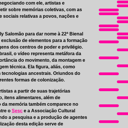
negociando com ele, artistas e
letir sobre memórias coletivas, com as
 sociais relativas a povos, nações e
aly Salomão para dar nome à
22ª Bienal
e exclusão de elementos para a formação
gens dos centros de poder e privilégio.
rasil, o vídeo representa metáfora da
portância do movimento, da montagem e
m técnica. Ela figura, aliás, como
m tecnologias ancestrais. Oriundos do
erentes formas de colonização.
stas a partir de suas trajetórias
, itens alimentares, além de
ido da memória também comparece no
ntre o
Sesc
e a Associação Cultural
ando a pesquisa e a produção de agentes
lização desta edição serve de