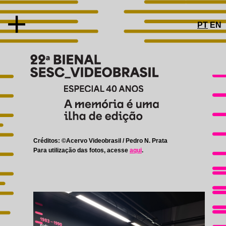
PT
EN
SOBRE
CONCEITO
Créditos: ©Acervo Videobrasil / Pedro N. Prata
Para utilização das fotos, acesse
aqui
.
ARTISTAS E OBRAS
ESPECIAL 40 ANOS
PROGRAMAS PÚBLICOS
EDUCATIVO
ACESSIBILIDADE
CATÁLOGO
AGENDA
GALERIAS DE FOTOS