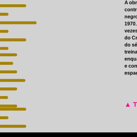
A obr
contr
negro
1970.
vezes
do Cr
do sé
trein
enqua
e con
espaç
▲ 