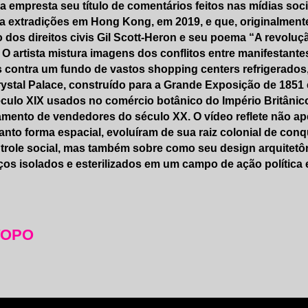
a empresta seu título de comentários feitos nas mídias socia
a extradições em Hong Kong, em 2019, e que, originalmente, 
 dos direitos civis Gil Scott-Heron e seu poema “A revoluç
 O artista mistura imagens dos conflitos entre manifestant
 contra um fundo de vastos shopping centers refrigerados
ystal Palace, construído para a Grande Exposição de 1851 
culo XIX usados no comércio botânico do Império Britânico
amento de vendedores do século XX. O vídeo reflete não a
nto forma espacial, evoluíram de sua raiz colonial de c
trole social, mas também sobre como seu design arquitetô
os isolados e esterilizados em um campo de ação política e
TOPO