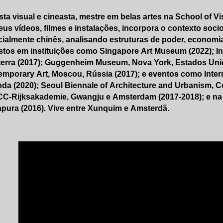
ista visual e cineasta, mestre em belas artes na School of V
us vídeos, filmes e instalações, incorpora o contexto sociopo
ialmente chinês, analisando estruturas de poder, economia
tos em instituições como Singapore Art Museum (2022); In
terra (2017); Guggenheim Museum, Nova York, Estados Uni
mporary Art, Moscou, Rússia (2017); e eventos como Intern
da (2020); Seoul Biennale of Architecture and Urbanism, Cor
C-Rijksakademie, Gwangju e Amsterdam (2017-2018); e na 
pura (2016). Vive entre Xunquim e Amsterdã.