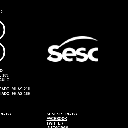
O
IO
 109,
PAULO
ADO, 9H ÀS 21H;
IADO, 9H ÀS 18H
RG.BR
SESCSP.ORG.BR
FACEBOOK
TWITTER
INSTAGRAM