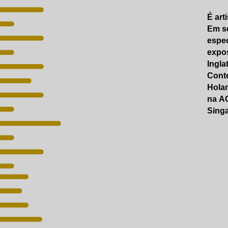
É art
Em se
espec
expos
Ingla
Conte
Holan
na AC
Singa