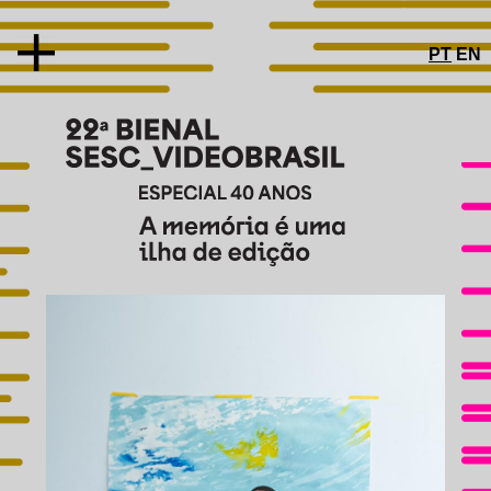
PT
EN
SOBRE
CONCEITO
ARTISTAS E OBRAS
PRÊMIOS
JÚRI
TROFÉU
COMITÊ DE PRÉ-SELEÇÃO
ESPECIAL 40 ANOS
PROGRAMAS PÚBLICOS