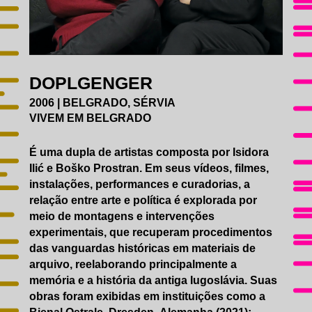
EDUCATIVO
ACESSIBILIDADE
CATÁLOGO
AGENDA
GALERIAS DE FOTOS
DOPLGENGER
IMPRENSA
2006 | BELGRADO, SÉRVIA
VIVEM EM BELGRADO
É uma dupla de artistas composta por Isidora
Ilić e Boško Prostran. Em seus vídeos, filmes,
instalações, performances e curadorias, a
relação entre arte e política é explorada por
meio de montagens e intervenções
experimentais, que recuperam procedimentos
das vanguardas históricas em materiais de
arquivo, reelaborando principalmente a
memória e a história da antiga Iugoslávia. Suas
obras foram exibidas em instituições como a