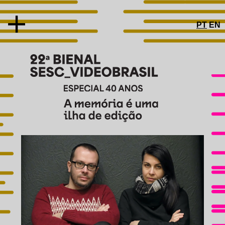
PT
EN
SOBRE
CONCEITO
ARTISTAS E OBRAS
PRÊMIOS
JÚRI
TROFÉU
COMITÊ DE PRÉ-SELEÇÃO
ESPECIAL 40 ANOS
PROGRAMAS PÚBLICOS