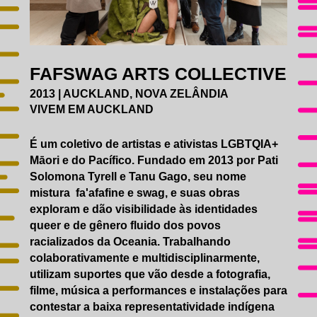
EDUCATIVO
ACESSIBILIDADE
CATÁLOGO
AGENDA
GALERIAS DE FOTOS
FAFSWAG ARTS COLLECTIVE
IMPRENSA
2013 | AUCKLAND, NOVA ZELÂNDIA
VIVEM EM AUCKLAND
É um coletivo de artistas e ativistas LGBTQIA+
Māori e do Pacífico. Fundado em 2013 por Pati
Solomona Tyrell e Tanu Gago, seu nome
mistura fa'afafine e swag, e suas obras
exploram e dão visibilidade às identidades
queer e de gênero fluido dos povos
racializados da Oceania. Trabalhando
colaborativamente e multidisciplinarmente,
utilizam suportes que vão desde a fotografia,
filme, música a performances e instalações para
contestar a baixa representatividade indígena