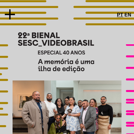
PT
EN
SOBRE
CONCEITO
ARTISTAS E OBRAS
PRÊMIOS
JÚRI
TROFÉU
COMITÊ DE PRÉ-SELEÇÃO
ESPECIAL 40 ANOS
PROGRAMAS PÚBLICOS