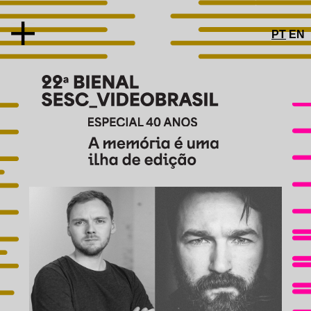
PT
EN
SOBRE
CONCEITO
ARTISTAS E OBRAS
PRÊMIOS
JÚRI
TROFÉU
COMITÊ DE PRÉ-SELEÇÃO
ESPECIAL 40 ANOS
PROGRAMAS PÚBLICOS