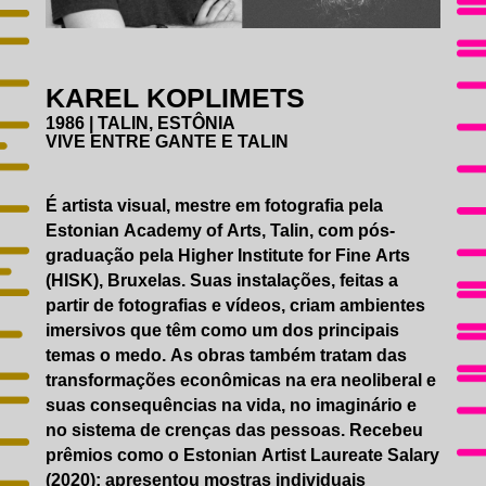
EDUCATIVO
ACESSIBILIDADE
CATÁLOGO
AGENDA
KAREL KOPLIMETS
GALERIAS DE FOTOS
1986 | TALIN, ESTÔNIA
IMPRENSA
VIVE ENTRE GANTE E TALIN
É artista visual, mestre em fotografia pela
Estonian Academy of Arts, Talin, com pós-
graduação pela Higher Institute for Fine Arts
(HISK), Bruxelas. Suas instalações, feitas a
partir de fotografias e vídeos, criam ambientes
imersivos que têm como um dos principais
temas o medo. As obras também tratam das
transformações econômicas na era neoliberal e
suas consequências na vida, no imaginário e
no sistema de crenças das pessoas. Recebeu
prêmios como o Estonian Artist Laureate Salary
(2020); apresentou mostras individuais