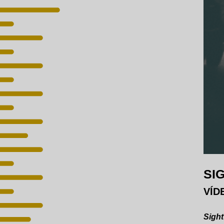
SI
VÍDE
Sigh