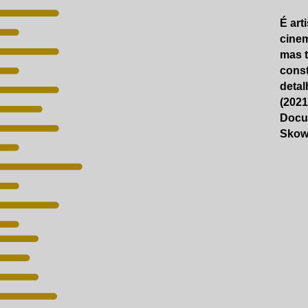
É art
cinem
mas t
const
detal
(2021
Docum
Skow