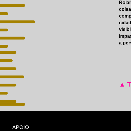
Rolan
coisa
compe
cidad
visib
impas
a per
▲ 
APOIO