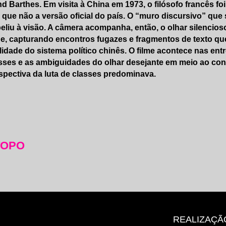
d Barthes. Em visita à China em 1973, o filósofo francês f
 que não a versão oficial do país. O “muro discursivo” qu
liu à visão. A câmera acompanha, então, o olhar silencio
e, capturando encontros fugazes e fragmentos de texto que
ilidade do sistema político chinês. O filme acontece nas en
ses e as ambiguidades do olhar desejante em meio ao con
spectiva da luta de classes predominava.
TOPO
REALIZAÇÃ