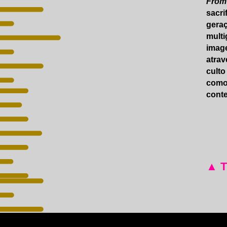
From
sacri
geraç
multi
image
atrav
culto
como 
conte
▲ 