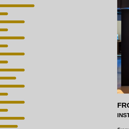
FR
INS