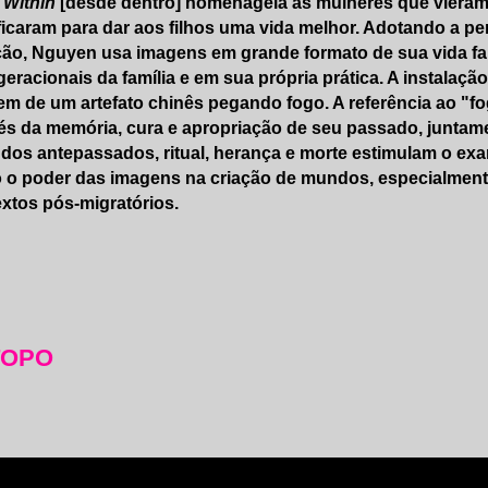
 Within
[desde dentro] homenageia as mulheres que vieram a
ficaram para dar aos filhos uma vida melhor. Adotando a p
ão, Nguyen usa imagens em grande formato de sua vida fa
geracionais da família e em sua própria prática. A instalaçã
m de um artefato chinês pegando fogo. A referência ao "fo
és da memória, cura e apropriação de seu passado, juntame
 dos antepassados, ritual, herança e morte estimulam o ex
o poder das imagens na criação de mundos, especialment
xtos pós-migratórios.
TOPO