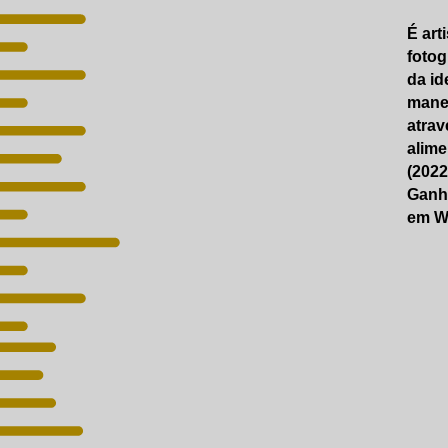
É art
fotog
da id
manei
atrav
alime
(2022
Ganho
em Wi